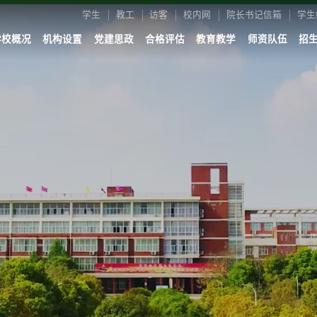
学生
教工
访客
校内网
院长书记信箱
学生
学校概况
机构设置
党建思政
合格评估
教育教学
师资队伍
招